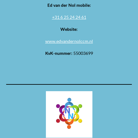
Ed van der Nol mobile:
+31 6 25 24 24 61
Website:
www.edvandernolccm.nl
KvK-nummer:
55003699